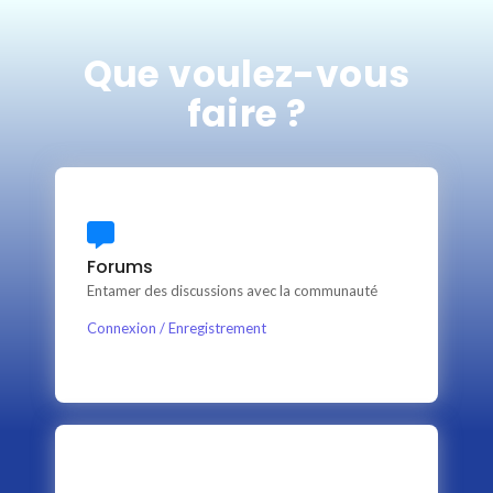
Que voulez-vous
faire ?
Foros
Forums
This is backend content. Lorem ipsum dolor sit amet.
Entamer des discussions avec la communauté
Connexion / Enregistrement